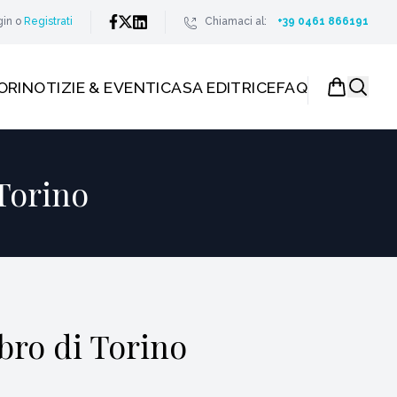
gin
o
Registrati
Chiamaci al:
+39 0461 866191
ORI
NOTIZIE & EVENTI
CASA EDITRICE
FAQ
 Torino
bro di Torino