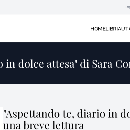
Lo
HOME
LIBRI
AUT
o in dolce attesa" di Sara Co
"Aspettando te, diario in do
una breve lettura