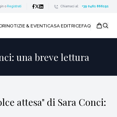
gin
o
Registrati
Chiamaci al:
+39 0461 866191
ORI
NOTIZIE & EVENTI
CASA EDITRICE
FAQ
nci: una breve lettura
lce attesa" di Sara Conci: