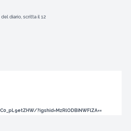
l diario, scritta il 12
/C0_pL9etZHW/?igshid=MzRlODBiNWFlZA==