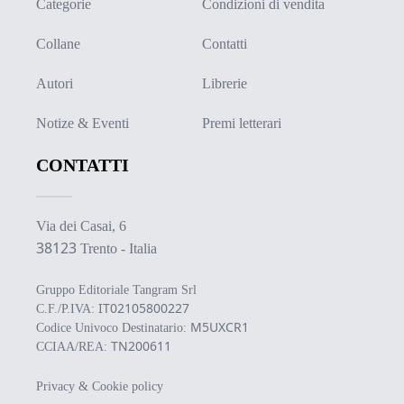
Categorie
Condizioni di vendita
Collane
Contatti
Autori
Librerie
Notize & Eventi
Premi letterari
CONTATTI
Via dei Casai, 6
38123
Trento - Italia
Gruppo Editoriale Tangram Srl
IT02105800227
C.F./P.IVA:
M5UXCR1
Codice Univoco Destinatario:
TN200611
CCIAA/REA:
Privacy & Cookie policy