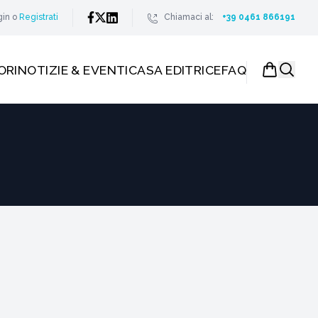
gin
o
Registrati
Chiamaci al:
+39 0461 866191
ORI
NOTIZIE & EVENTI
CASA EDITRICE
FAQ