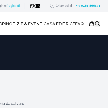
gin
o
Registrati
Chiamaci al:
+39 0461 866191
ORI
NOTIZIE & EVENTI
CASA EDITRICE
FAQ
ria da salvare