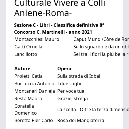
Culturale Vivere a Colli
Aniene-Roma-
Sezione C - Libri -
Classifica definitiva 8°
Concorso C. Martinelli - anno 2021
Montacchiesi Mauro
Caput Mundi/Còre de R
Gatti Ornella
Se lo sguardo è da un ob
Lancillotto
Sei tra li fiori la più bella 
Autore
Opera
Proietti Catia
Sulla strada di Iqbal
Boccuccia Antonio
I due roghi
Montanari Daniela
Per voce tua
Resta Mauro
Grazie, strega
Coratella
La scelta - Oltre la terza dimensi
Domenico
Beretta Pier Carlo
Rosa dei Mangiaterra