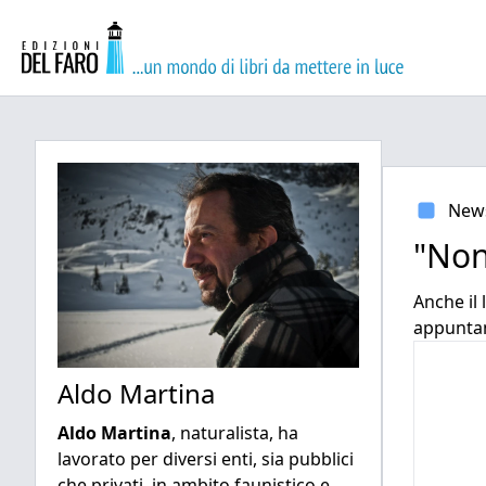
New
"Non 
Anche il
appuntam
Aldo Martina
Aldo Martina
, naturalista, ha
lavorato per diversi enti, sia pubblici
che privati, in ambito faunistico e