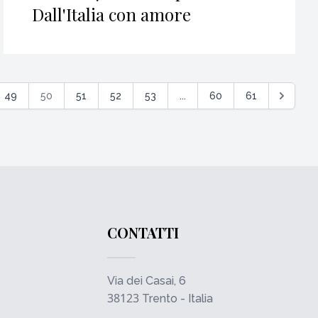
Dall'Italia con amore
49
50
51
52
53
...
60
61
CONTATTI
Via dei Casai, 6
38123
Trento - Italia