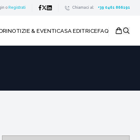
gin
o
Registrati
Chiamaci al:
+39 0461 866191
ORI
NOTIZIE & EVENTI
CASA EDITRICE
FAQ