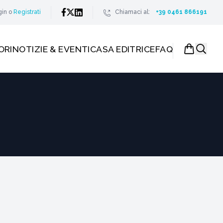
gin
o
Registrati
Chiamaci al:
+39 0461 866191
ORI
NOTIZIE & EVENTI
CASA EDITRICE
FAQ