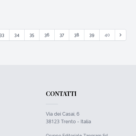
33
34
35
36
37
38
39
40
CONTATTI
Via dei Casai, 6
38123
Trento - Italia
Gruppo Editoriale Tangram Srl