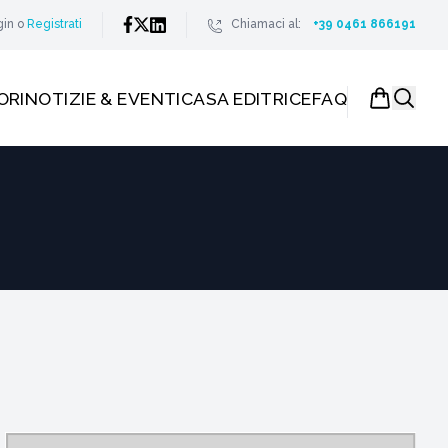
gin
o
Registrati
Chiamaci al:
+39 0461 866191
ORI
NOTIZIE & EVENTI
CASA EDITRICE
FAQ