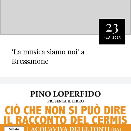
23
FEB . 2023
"La musica siamo noi" a
Bressanone