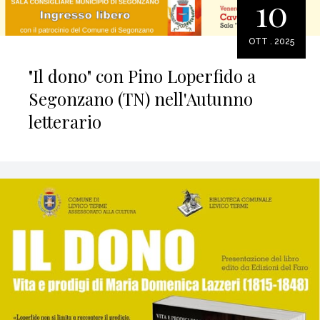
10
OTT . 2025
"Il dono" con Pino Loperfido a
Segonzano (TN) nell'Autunno
letterario